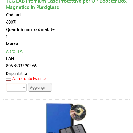
TCG LAB Premium Case Protettivo per OP Booster Box
Magnetico in Plexiglass
Cod. art.:
60071
Quantità min. ordinabile:
1
Marca:
Altro ITA
EAN::
8057803390366
Disponibilità:
Al momento Esaurito