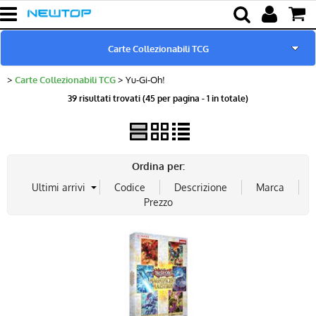
Carte Collezionabili TCG
Carte Collezionabili TCG
Yu-Gi-Oh!
Home
39 risultati trovati (45 per pagina - 1 in totale)
Novità & Promo
Marchi Trattati
Ordina per:
Cut Machine
Cover & Pellicole
Cover Tablet
Ricarica & Cavi