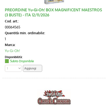
Tempo Libero
PREORDINE Yu-Gi-Oh! BOX MAGNIFICENT MAESTROS
(3 BUSTE) - ITA 12/11/2026
Allestimenti
Cod. art.:
00064565
OXYN
Quantità min. ordinabile:
1
Funko POP
Marca:
Yu-Gi-Oh!
LEGO
Disponibilità:
Subito Disponibile
Giochi & Giocattoli
Tabaccherie