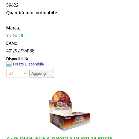
59622
Quantità min. ordinabile:
1
Marca:
Yu-Gi-Oh!
EAN::
4012927194188
Disponibilità:
Presto Disponibile
Yu-Gi-Oh! BUSTINA SINGOLA IN ESP. 24 BUSTE -