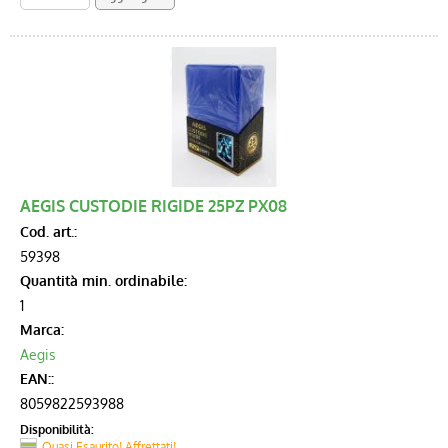
AEGIS CUSTODIE RIGIDE 25PZ PX08
Cod. art.:
59398
Quantità min. ordinabile:
1
Marca:
Aegis
EAN::
8059822593988
Disponibilità:
Quasi Esaurito! Affrettati!