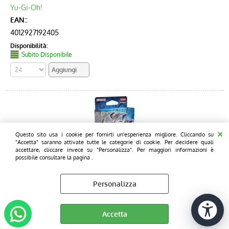
Yu-Gi-Oh!
EAN::
4012927192405
Disponibilità:
Subito Disponibile
Questo sito usa i cookie per fornirti un'esperienza migliore. Cliccando su
"Accetta" saranno attivate tutte le categorie di cookie. Per decidere quali
accettare, cliccare invece su "Personalizza". Per maggiori informazioni è
possibile consultare la pagina .
Yu-Gi-Oh! STRUCTURE DECK - BLUE-EYES WHITE
Personalizza
DESTINY UNLIMITED - ENG (MAZZO SINGOLO)
Cod. art.:
57552
Accetta
Quantità min. ordinabile: