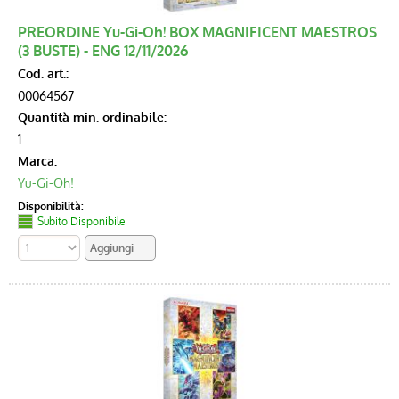
PREORDINE Yu-Gi-Oh! BOX MAGNIFICENT MAESTROS
Audio
(3 BUSTE) - ENG 12/11/2026
Cod. art.:
Accessori
00064567
Quantità min. ordinabile:
Telefonia
1
Marca:
Informatica
Yu-Gi-Oh!
Disponibilità:
Subito Disponibile
Memorie
Per la Casa
Batterie
Cancelleria