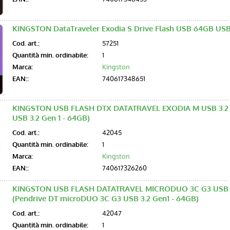
KINGSTON DataTraveler Exodia S Drive Flash USB 64GB USB
Cod. art.:
57251
Quantità min. ordinabile:
1
Marca:
Kingston
EAN::
740617348651
KINGSTON USB FLASH DTX DATATRAVEL EXODIA M USB 3.2
USB 3.2 Gen 1 - 64GB)
Cod. art.:
42045
Quantità min. ordinabile:
1
Marca:
Kingston
EAN::
740617326260
KINGSTON USB FLASH DATATRAVEL MICRODUO 3C G3 USB 
(Pendrive DT microDUO 3C G3 USB 3.2 Gen1 - 64GB)
Cod. art.:
42047
Quantità min. ordinabile:
1