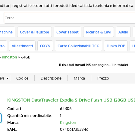
, registrati e scopri tutti i prodotti dedicati alla telefonia e informatica.
Sono già registr
Machine
Cover & Pellicole
Cover Tablet
Ricarica & Cavi
Audio
Per completare l'ordine in
nome utente e la passwo
ero
Allestimenti
OXYN
Carte Collezionabili TCG
Funko POP
L
clicca sul pulsante "A
Kingston
64GB
Nome utente:
11 risultati trovati (45 per pagina - 1 in totale)
Password:
KINGSTON DataTraveler Exodia S Drive Flash USB 128GB US
Hai perso la passw
Cod. art.:
64306
Quantità min. ordinabile:
1
Marca:
Kingston
EAN::
0740617353846