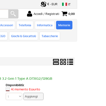
€ - EUR
IT
Accedi / Registrati
0,00
ato
Sono un nuovo cliente
Accessori
Telefonia
Informatica
Memorie
serisci il
Se non sei ancora registrato sul
rd e poi
nostro sito clicca sul pulsante
EGO
Giochi & Giocattoli
Tabaccherie
ccedi"
"Registrati"
B 3.2 Gen 1 Type A DTXG2/128GB
ord?
Disponibilità:
Al momento Esaurito