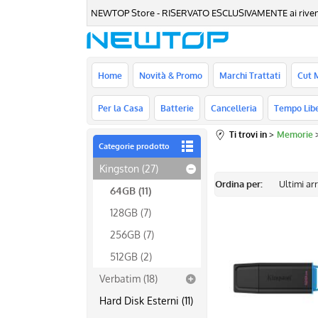
NEWTOP Store - RISERVATO ESCLUSIVAMENTE ai rivenditori
Home
Novità & Promo
Marchi Trattati
Cut 
Per la Casa
Batterie
Cancelleria
Tempo Lib
Ti trovi in
Memorie
Categorie prodotto
Kingston (27)
Ordina per:
64GB (11)
128GB (7)
256GB (7)
512GB (2)
Verbatim (18)
Hard Disk Esterni (11)