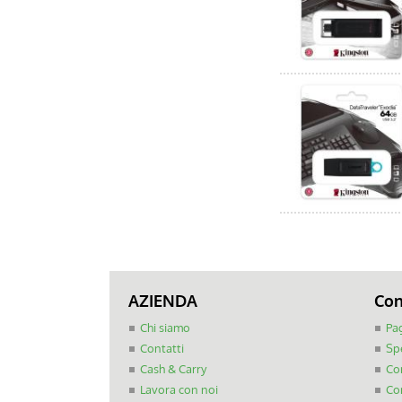
AZIENDA
Con
Chi siamo
Pa
Contatti
Sp
Cash & Carry
Com
Lavora con noi
Con