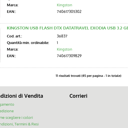
Marca:
Kingston
EAN::
740617305302
KINGSTON USB FLASH DTX DATATRAVEL EXODIA USB 3.2 G
Cod. art.:
36837
Quantità min. ordinabile:
1
Marca:
Kingston
EAN::
740617309829
11 risultati trovati (45 per pagina - 1 in totale)
dizioni di Vendita
Corrieri
gamento
edizione
e scegliere i colori
dizioni, Termini & Resi