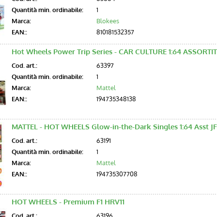
Quantità min. ordinabile:
1
Marca:
Blokees
EAN::
810181532357
Hot Wheels Power Trip Series - CAR CULTURE 1:64 ASSORTI
Cod. art.:
63397
Quantità min. ordinabile:
1
Marca:
Mattel
EAN::
194735348138
MATTEL - HOT WHEELS Glow-in-the-Dark Singles 1:64 Asst J
Cod. art.:
63191
Quantità min. ordinabile:
1
Marca:
Mattel
EAN::
194735307708
HOT WHEELS - Premium F1 HRV11
Cod. art.:
63196