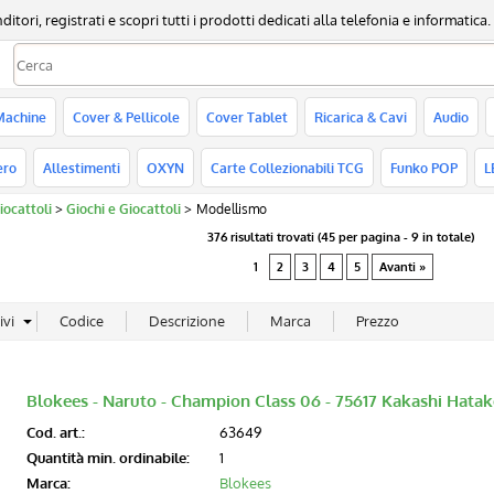
, registrati e scopri tutti i prodotti dedicati alla telefonia e informatica.
Sono già registr
Machine
Cover & Pellicole
Cover Tablet
Ricarica & Cavi
Audio
Per completare l'ordine in
nome utente e la passwo
ero
Allestimenti
OXYN
Carte Collezionabili TCG
Funko POP
L
clicca sul pulsante "A
iocattoli
Giochi e Giocattoli
Modellismo
Nome utente:
376 risultati trovati (45 per pagina - 9 in totale)
1
2
3
4
5
Avanti »
Password:
Hai perso la passw
Blokees - Naruto - Champion Class 06 - 75617 Kakashi Hatak
Cod. art.:
63649
Quantità min. ordinabile:
1
Marca:
Blokees