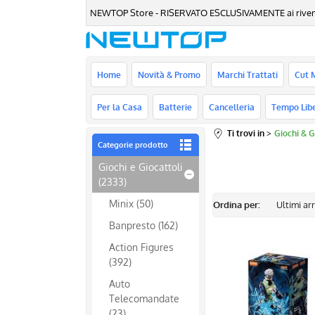
NEWTOP Store - RISERVATO ESCLUSIVAMENTE ai rivenditori
Home
Novità & Promo
Marchi Trattati
Cut 
Per la Casa
Batterie
Cancelleria
Tempo Lib
Ti trovi in
Giochi & G
Categorie prodotto
Giochi e Giocattoli
(2333)
Minix (50)
Ordina per:
Banpresto (162)
Action Figures
(392)
Auto
Telecomandate
(23)