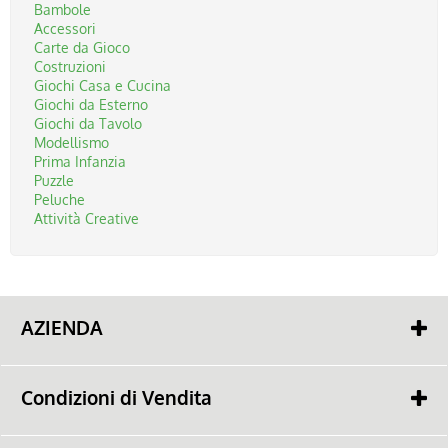
Bambole
Accessori
Audio
Carte da Gioco
Costruzioni
Giochi Casa e Cucina
Accessori
Giochi da Esterno
Giochi da Tavolo
Modellismo
Telefonia
Prima Infanzia
Puzzle
Peluche
Informatica
Attività Creative
Memorie
Per la Casa
AZIENDA
Chi siamo
Batterie
Contatti
Condizioni di Vendita
Cash & Carry
Cancelleria
Pagamento
Lavora con noi