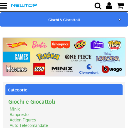
Giochi & Giocattoli
Home
Novità & Promo
Marchi Trattati
Cut Machine
Categorie
Cover & Pellicole
Giochi e Giocattoli
Minix
Cover Tablet
Banpresto
Action Figures
Ricarica & Cavi
Auto Telecomandate