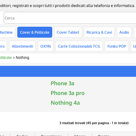
, registrati e scopri tutti i prodotti dedicati alla telefonia e informatica.
Sono già registr
Machine
Cover & Pellicole
Cover Tablet
Ricarica & Cavi
Audio
Per completare l'ordine in
nome utente e la passwo
ero
Allestimenti
OXYN
Carte Collezionabili TCG
Funko POP
L
clicca sul pulsante "A
llicole
Nothing
Nome utente:
Password:
Phone 3a
Phone 3a pro
Nothing 4a
Hai perso la passw
3 risultati trovati (45 per pagina - 1 in totale)