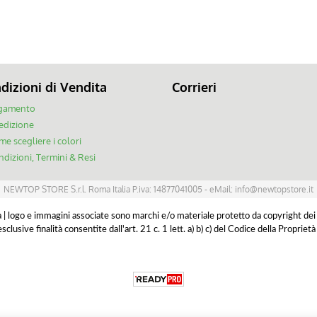
dizioni di Vendita
Corrieri
gamento
edizione
e scegliere i colori
dizioni, Termini & Resi
NEWTOP STORE S.r.l. Roma Italia P.iva: 14877041005 - eMail: info@newtopstore.it
ca | logo e immagini associate sono marchi e/o materiale protetto da copyright dei risp
sclusive finalità consentite dall'art. 21 c. 1 lett. a) b) c) del Codice della Propri