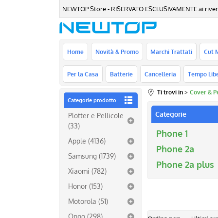
NEWTOP Store - RISERVATO ESCLUSIVAMENTE ai rivenditori
Home
Novità & Promo
Marchi Trattati
Cut 
Per la Casa
Batterie
Cancelleria
Tempo Lib
Ti trovi in
Cover & Pe
Categorie prodotto
Categorie
Plotter e Pellicole
(33)
Phone 1
Apple (4136)
Phone 2a
Samsung (1739)
Phone 2a plus
Xiaomi (782)
Honor (153)
Motorola (51)
Oppo (298)