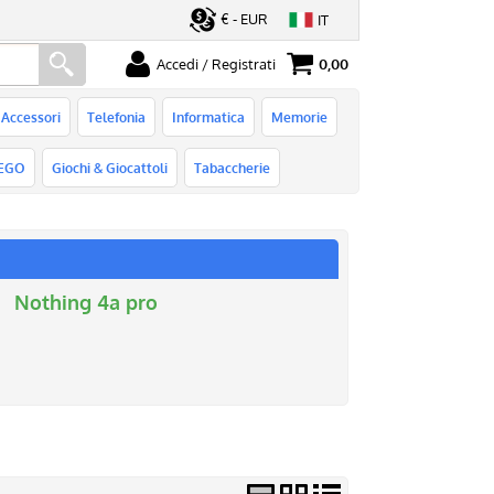
€ - EUR
IT
Accedi / Registrati
0,00
ato
Sono un nuovo cliente
Accessori
Telefonia
Informatica
Memorie
serisci il
Se non sei ancora registrato sul
rd e poi
nostro sito clicca sul pulsante
EGO
Giochi & Giocattoli
Tabaccherie
ccedi"
"Registrati"
Nothing 4a pro
ord?