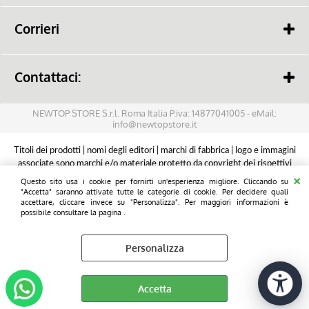
Pagamento
Lavora con noi
Spedizione
Corrieri
Audio
Come scegliere i colori
Condizioni, Termini & Resi
Accessori
Contattaci:
Lun-Ven 9.30/18.30
Telefonia
Tel:
06 90272919
NEWTOP STORE S.r.l. Roma Italia P.iva: 14877041005 - eMail:
info@newtopstore.it
eMail:
info@newtopstore.it
Informatica
Titoli dei prodotti | nomi degli editori | marchi di fabbrica | logo e immagini
associate sono marchi e/o materiale protetto da copyright dei rispettivi
Per la Casa
costruttori e proprietari. Tutti i diritti riservati.
Questo sito usa i cookie per fornirti un'esperienza migliore. Cliccando su
La pubblicazione di marchi e/o loghi registrati avviene alle esclusive finalità
"Accetta" saranno attivate tutte le categorie di cookie. Per decidere quali
accettare, cliccare invece su "Personalizza". Per maggiori informazioni è
consentite dall'art. 21 c. 1 lett. a) b) c) del Codice della Proprietà Industriale
Batterie
possibile consultare la pagina .
come modificato dal d. lg. n. 131 del 13.8.2010
Personalizza
Cancelleria
Tempo Libero
Accetta