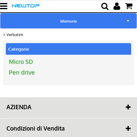
Memorie
Verbatim
Home
Categorie
Novità & Promo
Micro SD
Marchi Trattati
Pen drive
Cut Machine
Cover & Pellicole
AZIENDA
Chi siamo
Cover Tablet
Contatti
Condizioni di Vendita
Cash & Carry
Ricarica & Cavi