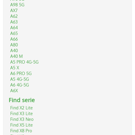
A98 5G
Allestimenti
AX7
A62
OXYN
A63
A64
A65
Carte Collezionabili TCG
A66
A80
A40
Funko POP
A40 M
A5 PRO 4G-5G
A5 X
LEGO
A6 PRO 5G
A5 4G-5G
A6 4G-5G
Giochi & Giocattoli
A6X
Find serie
Tabaccherie
Find X2 Lite
Find X3 Lite
Find X3 Neo
Find X5 Lite
Find X8 Pro