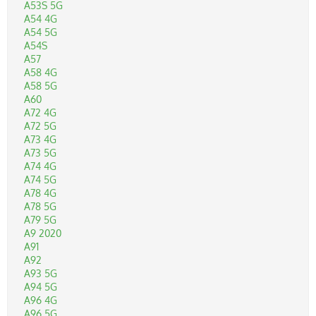
A53S 5G
A54 4G
Accessori
A54 5G
A54S
A57
Telefonia
A58 4G
A58 5G
A60
Informatica
A72 4G
A72 5G
A73 4G
Memorie
A73 5G
A74 4G
Per la Casa
A74 5G
A78 4G
A78 5G
Batterie
A79 5G
A9 2020
A91
Cancelleria
A92
A93 5G
A94 5G
Tempo Libero
A96 4G
A96 5G