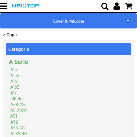
Cover & Pellicole
Oppo
Home
Categorie
Novità & Promo
A Serie
Marchi Trattati
A15
A15S
A16
Cut Machine
A16S
A17
a18 4g
Cover Tablet
A38 4G
A5 2020
A51
Ricarica & Cavi
A52
A53 4G
A53S 4G
Audio