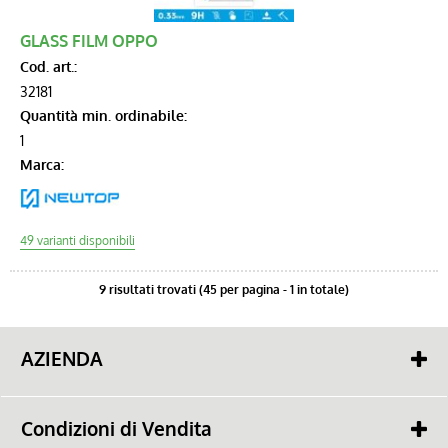
GLASS FILM OPPO
Cod. art.:
32181
Quantità min. ordinabile:
1
Marca:
9 risultati trovati (45 per pagina - 1 in totale)
AZIENDA
Chi siamo
Contatti
Condizioni di Vendita
Cash & Carry