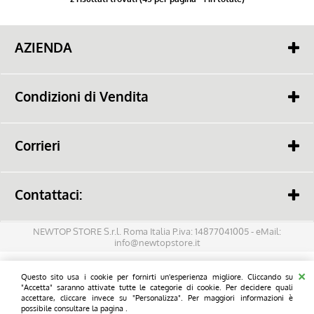
AZIENDA
Chi siamo
Contatti
Condizioni di Vendita
Cash & Carry
Pagamento
Lavora con noi
Spedizione
Corrieri
Come scegliere i colori
Condizioni, Termini & Resi
Contattaci:
Lun-Ven 9.30/18.30
Tel:
06 90272919
NEWTOP STORE S.r.l. Roma Italia P.iva: 14877041005 - eMail:
info@newtopstore.it
eMail:
info@newtopstore.it
Titoli dei prodotti | nomi degli editori | marchi di fabbrica | logo e immagini
Questo sito usa i cookie per fornirti un'esperienza migliore. Cliccando su
associate sono marchi e/o materiale protetto da copyright dei rispettivi
"Accetta" saranno attivate tutte le categorie di cookie. Per decidere quali
costruttori e proprietari. Tutti i diritti riservati.
accettare, cliccare invece su "Personalizza". Per maggiori informazioni è
possibile consultare la pagina .
La pubblicazione di marchi e/o loghi registrati avviene alle esclusive finalità