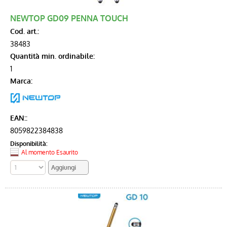
NEWTOP GD09 PENNA TOUCH
Audio
Cod. art.:
38483
Accessori
Quantità min. ordinabile:
1
Telefonia
Marca:
Memorie
EAN::
Per la Casa
8059822384838
Disponibilità:
Al momento Esaurito
Batterie
Cancelleria
Tempo Libero