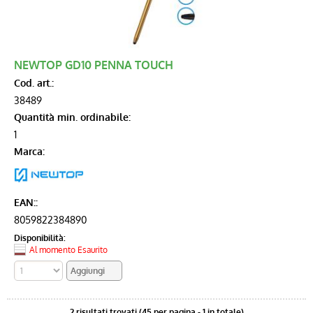
Allestimenti
OXYN
NEWTOP GD10 PENNA TOUCH
Cod. art.:
Carte Collezionabili TCG
38489
Quantità min. ordinabile:
Funko POP
1
Marca:
LEGO
Giochi & Giocattoli
EAN::
8059822384890
Tabaccherie
Disponibilità:
Al momento Esaurito
2 risultati trovati (45 per pagina - 1 in totale)