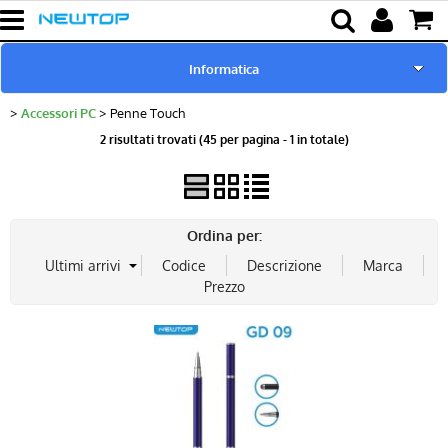
Informatica
Accessori PC
Penne Touch
Home
2 risultati trovati (45 per pagina - 1 in totale)
Novità & Promo
Marchi Trattati
Ordina per:
Cut Machine
Cover & Pellicole
Cover Tablet
Ricarica & Cavi